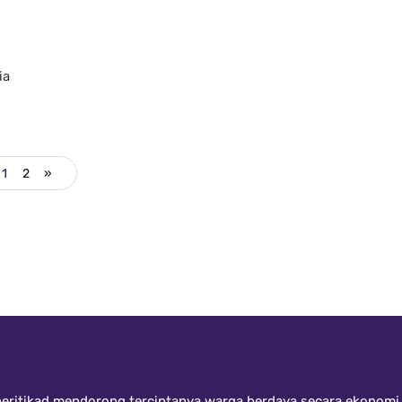
ia
1
2
»
ritikad mendorong terciptanya warga berdaya secara ekonomi, 