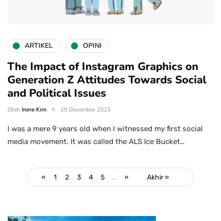
ARTIKEL
OPINI
The Impact of Instagram Graphics on
Generation Z Attitudes Towards Social
and Political Issues
Oleh
Irene Kim
19 Desember 2023
I was a mere 9 years old when I witnessed my first social
media movement. It was called the ALS Ice Bucket…
«
1
2
3
4
5
...
»
Akhir »