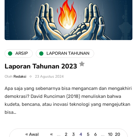
ARSIP
LAPORAN TAHUNAN
Laporan Tahunan 2023
Oleh
Redaksi
23 Agustus 2024
Apa saja yang sebenarnya bisa mengancam dan mengakhiri
demokrasi? David Runciman (2018) menuliskan bahwa
kudeta, bencana, atau inovasi teknologi yang mengejutkan
bisa…
« Awal
«
...
2
3
4
5
6
...
10
20