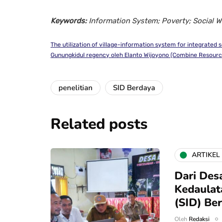
Keywords:
Information System; Poverty; Social Wel
The utilization of village-information system for integrate
Gunungkidul regency oleh Elanto Wijoyono (Combine Resource
penelitian
SID Berdaya
Related posts
ARTIKEL
Dari Des
Kedaulat
(SID) Be
Oleh
Redaksi