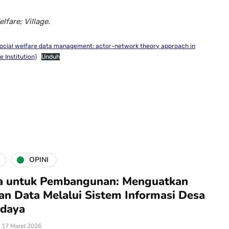
fare; Village.
d social welfare data management: actor-network theory approach in
 Institution)
Unduh
OPINI
a untuk Pembangunan: Menguatkan
an Data Melalui Sistem Informasi Desa
rdaya
17 Maret 2026