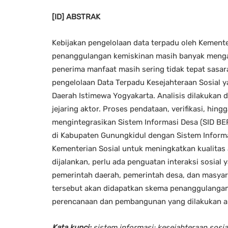
[ID] ABSTRAK
Kebijakan pengelolaan data terpadu oleh Kemente
penanggulangan kemiskinan masih banyak menga
penerima manfaat masih sering tidak tepat sasara
pengelolaan Data Terpadu Kesejahteraan Sosial y
Daerah Istimewa Yogyakarta. Analisis dilakukan 
jejaring aktor. Proses pendataan, verifikasi, hing
mengintegrasikan Sistem Informasi Desa (SID BE
di Kabupaten Gunungkidul dengan Sistem Informas
Kementerian Sosial untuk meningkatkan kualitas 
dijalankan, perlu ada penguatan interaksi sosial 
pemerintah daerah, pemerintah desa, dan masya
tersebut akan didapatkan skema penanggulangan k
perencanaan dan pembangunan yang dilakukan ak
Kata kunci:
sistem informasi; kesejahteraan sosial