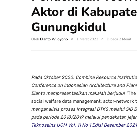
Aktor di Kabupat
Gunungkidul
Oleh
Elanto Wijoyono
1 Maret 2022
Dibaca 2 Menit
Pada Oktober 2020, Combine Resource Institution,
Conference on Indonesian Architecture and Plann
Elanto mempresentasikan makalah berjudul “
The 
social welfare data management: actor-network 
menganalisis proses integrasi DTKS melalui SID 
pada periode 2018/2019 melalui pendekatan jejar
Teknosains UGM Vol. 11 No 1 Edisi Desember 2021