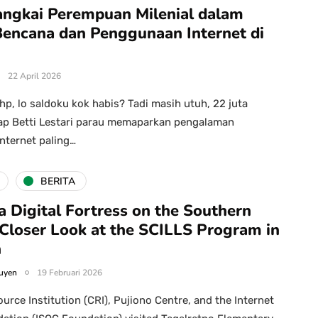
angkai Perempuan Milenial dalam
encana dan Penggunaan Internet di
22 April 2026
hp, lo saldoku kok habis? Tadi masih utuh, 22 juta
kap Betti Lestari parau memaparkan pengalaman
nternet paling…
BERITA
a Digital Fortress on the Southern
 Closer Look at the SCILLS Program in
n
uyen
19 Februari 2026
rce Institution (CRI), Pujiono Centre, and the Internet