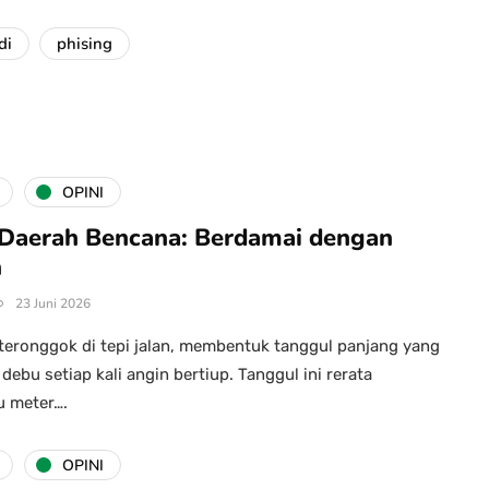
di
phising
OPINI
 Daerah Bencana: Berdamai dengan
n
23 Juni 2026
teronggok di tepi jalan, membentuk tanggul panjang yang
ebu setiap kali angin bertiup. Tanggul ini rerata
u meter….
OPINI