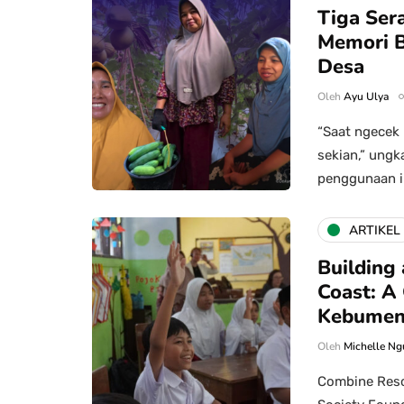
Tiga Ser
Memori B
Desa
Oleh
Ayu Ulya
“Saat ngecek 
sekian,” ung
penggunaan i
ARTIKEL
Building 
Coast: A
Kebume
Oleh
Michelle Ng
Combine Resou