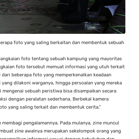
eberapa foto yang saling berkaitan dan membentuk sebuah
rangkaian foto tentang sebuah kampung yang mayoritas
gkaian foto tersebut memuat informasi yang utuh terkait
i dari beberapa foto yang memperkenalkan keadaan
yang dilakoni warganya, hingga persoalan yang mereka
asi mengenai sebuah peristiwa bisa disampaikan secara
oduksi dengan peralatan sederhana. Berbekal kamera
oto yang saling terkait dan membentuk cerita.”
ne membagi pengalamannya. Pada mulanya, zine muncul
 pembuat zine awalnya merupakan sekelompok orang yang
 menampilkan informasi sesuai dengan kebutuhan dan