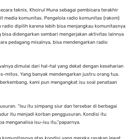
cara teknis, Khoirul Muna sebagai pembicara terakhir
ait media komunitas. Pengelola radio komunitas (rakom)
adio dipilih karena lebih bisa menjangkau komunitasnya
g bisa didengarkan sembari mengerjakan aktivitas lainnya
 Para pedagang misalnya, bisa mendengarkan radio
alnya dimulai dari hal-hal yang dekat dengan keseharian
tos-mitos. Yang banyak mendengarkan justru orang tua.
ah berkembang, kami pun mengangkat isu soal penataan
gusuran. “Isu itu simpang siur dan tersebar di berbagai
dur itu menjadi korban penggusuran. Kondisi itu
a menganalisa isu-isu itu,”paparnya.
komunitasnya atas kondisi yang mereka rasakan lewat