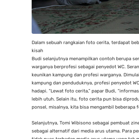
Dalam sebuah rangkaian foto cerita, terdapat b
kisah
Budi selanjutnya menampilkan contoh berupa se
warganya berprofesi sebagai penyedot WC. Seran
keunikan kampung dan profesi warganya. Dimula
kampung dan penduduknya, profesi penyedot WC 
hadapi. “Lewat foto cerita,” papar Budi, “inform
lebih utuh. Selain itu, foto cerita pun bisa dipr
ponsel, misalnya, kita bisa mengambil beberapa f
Selanjutnya, Tomi Wibisono sebagai pembuat zi
sebagai alternatif dari media arus utama. Para
tidak puas terhadap media arus utama yang tak