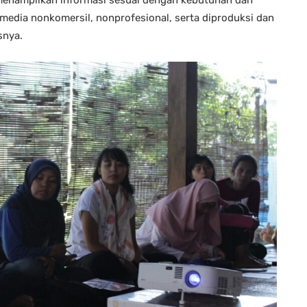
i media nonkomersil, nonprofesional, serta diproduksi dan
snya.