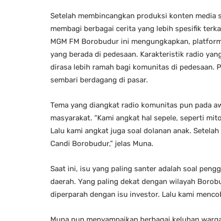
Setelah membincangkan produksi konten media se
membagi berbagai cerita yang lebih spesifik terk
MGM FM Borobudur ini mengungkapkan, platform r
yang berada di pedesaan. Karakteristik radio yan
dirasa lebih ramah bagi komunitas di pedesaan.
sembari berdagang di pasar.
Tema yang diangkat radio komunitas pun pada aw
masyarakat. “Kami angkat hal sepele, seperti mi
Lalu kami angkat juga soal dolanan anak. Setel
Candi Borobudur,” jelas Muna.
Saat ini, isu yang paling santer adalah soal peng
daerah. Yang paling dekat dengan wilayah Borobu
diperparah dengan isu investor. Lalu kami mencob
Muna pun menyampaikan berbagai keluhan warga 