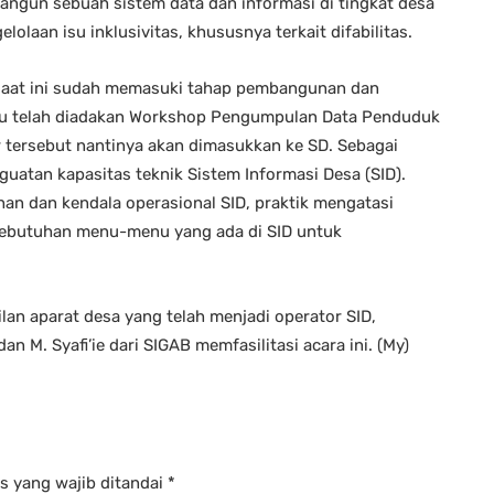
angun sebuah sistem data dan informasi di tingkat desa
aan isu inklusivitas, khususnya terkait difabilitas.
 saat ini sudah memasuki tahap pembangunan dan
alu telah diadakan Workshop Pengumpulan Data Penduduk
er tersebut nantinya akan dimasukkan ke SD. Sebagai
nguatan kapasitas teknik Sistem Informasi Desa (SID).
an dan kendala operasional SID, praktik mengatasi
 kebutuhan menu-menu yang ada di SID untuk
kilan aparat desa yang telah menjadi operator SID,
dan M. Syafi’ie dari SIGAB memfasilitasi acara ini. (My)
s yang wajib ditandai
*