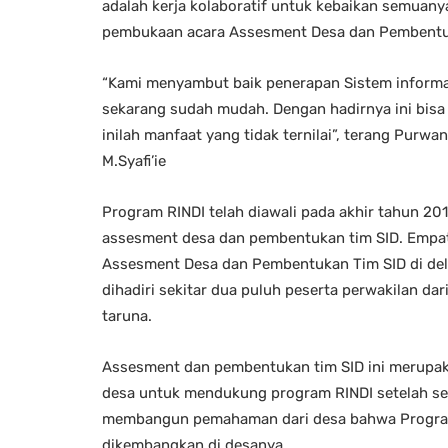
adalah kerja kolaboratif untuk kebaikan semuanya
pembukaan acara Assesment Desa dan Pembentuka
“Kami menyambut baik penerapan Sistem informasi
sekarang sudah mudah. Dengan hadirnya ini bisa 
inilah manfaat yang tidak ternilai”, terang Pur
M.Syafi’ie
Program RINDI telah diawali pada akhir tahun 20
assesment desa dan pembentukan tim SID. Empat 
Assesment Desa dan Pembentukan Tim SID di dela
dihadiri sekitar dua puluh peserta perwakilan dar
taruna.
Assesment dan pembentukan tim SID ini merupak
desa untuk mendukung program RINDI setelah se
membangun pemahaman dari desa bahwa Program
dikembangkan di desanya.