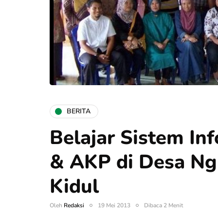
BERITA
Belajar Sistem In
& AKP di Desa Ng
Kidul
Oleh
Redaksi
19 Mei 2013
Dibaca 2 Menit