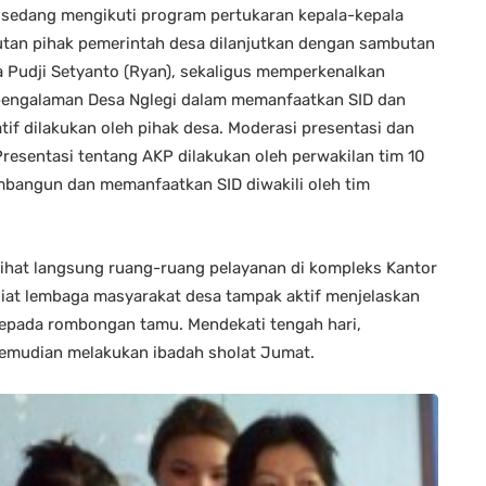
a sedang mengikuti program pertukaran kepala-kepala
utan pihak pemerintah desa dilanjutkan dengan sambutan
a Pudji Setyanto (Ryan), sekaligus memperkenalkan
g pengalaman Desa Nglegi dalam memanfaatkan SID dan
if dilakukan oleh pihak desa. Moderasi presentasi dan
 Presentasi tentang AKP dilakukan oleh perwakilan tim 10
mbangun dan memanfaatkan SID diwakili oleh tim
elihat langsung ruang-ruang pelayanan di kompleks Kantor
giat lembaga masyarakat desa tampak aktif menjelaskan
 kepada rombongan tamu. Mendekati tengah hari,
emudian melakukan ibadah sholat Jumat.